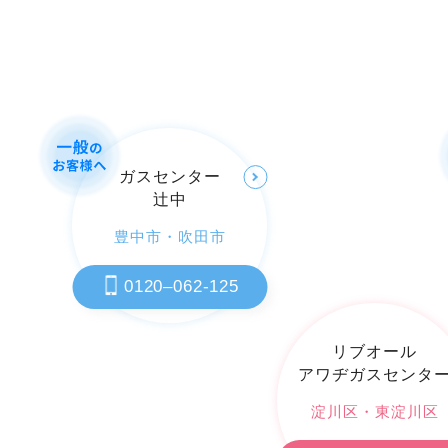
ガスセンター
辻󠄀中
豊中市
・
吹田市
0120–062-125
リブオール
アワヂガスセンタ
淀川区
・
東淀川区