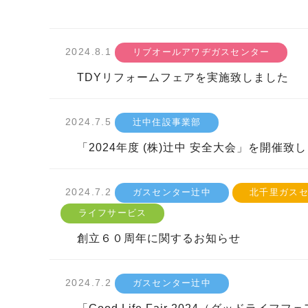
2024.8.1
リブオールアワヂガスセンター
TDYリフォームフェアを実施致しました
2024.7.5
辻󠄀中住設事業部
「2024年度 (株)辻󠄀中 安全大会」を開催致
2024.7.2
ガスセンター辻󠄀中
北千里ガス
ライフサービス
創立６０周年に関するお知らせ
2024.7.2
ガスセンター辻󠄀中