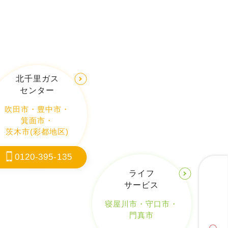
北千里ガス
センター
吹田市
・
豊中市
・
箕面市
・
茨木市(彩都地区)
0120-395-135
ライフ
サービス
寝屋川市
・
守口市
・
門真市