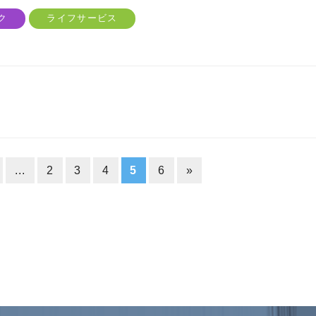
ク
ライフサービス
...
2
3
4
5
6
»