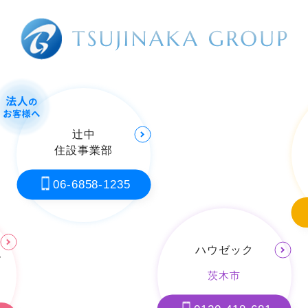
辻󠄀中
住設事業部
06-6858-1235
ハウゼック
ー
茨木市