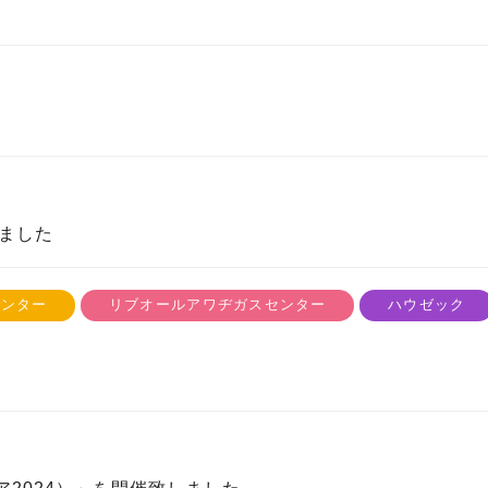
しました
センター
リブオールアワヂガスセンター
ハウゼック