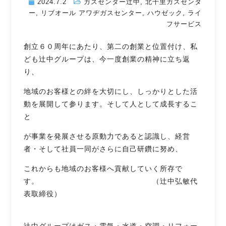
2024.7.2
ガスセンター辻󠄀中
,
北千里ガスセンタ
ー
,
リブオール アワヂガスセンター
,
ハウゼック
,
ライ
フサービス
創立６０周年にあたり、第二の創業と位置付け、私
ども辻󠄀中グループは、今一度創業の精神に立ち返
り、
地域のお客様との絆を大切にし、しっかりとした活
動を展開して参ります。そして人として成長するこ
と
が事業を発展させる原動力であると認識し、経営
者・そして社員一同がさらに自己研鑽に努め、
これからも地域のお客様へ貢献していく所存で
す。 （辻󠄀中弘敏代
表取締役）
辻󠄀中グループはガス・電気・水道・空調・リフォー