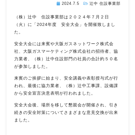
2024.7.5
辻󠄀中 住設事業部
（株）辻󠄀中 住設事業部は２０２４年７月２日
（火）に「2024年度 安全大会」を開催致しまし
た。
安全大会には来賓や大阪ガスネットワーク株式会
社、大阪ガスマーケティング株式会社の招待者、協
力業者、（株）辻󠄀中住設部門の社員の合計約５０名
が参加しました。
来賓のご挨拶に始まり、安全講義や表彰授与式が行
われ、最後に協力業者、（株）辻󠄀中工事課、設備課
から安全宣言決意表明が行われました。
安全大会後、場所を移して懇親会が開催され、引き
続きの安全対策についてさまざまな意見交換が出来
ました。