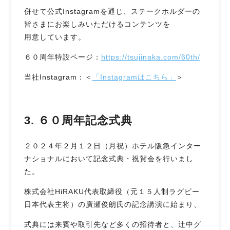
併せて公式Instagramを通じ、ステークホルダーの
皆さまにお楽しみいただけるコンテンツを
用意しています。
６０周年特設ページ：
https://tsujinaka.com/60th/
当社Instagram：＜
「Instagramはこちら」
＞
3. ６０周年記念式典
２０２４年２月１２日（月祝）ホテル阪急インター
ナショナルにおいて記念式典・祝賀会を行いまし
た。
株式会社HiRAKU代表取締役（元１５人制ラグビー
日本代表主将）の廣瀬俊朗氏の記念講演に始まり、
式典には来賓や取引先など多くの招待者と、辻󠄀中グ