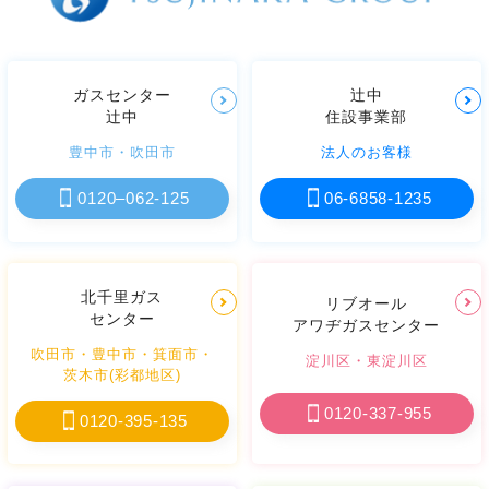
ガスセンター
辻󠄀中
辻󠄀中
住設事業部
豊中市
・
吹田市
法人のお客様
0120–062-125
06-6858-1235
北千里ガス
リブオール
センター
アワヂガスセンター
吹田市
・
豊中市
・
箕面市
・
淀川区
・
東淀川区
茨木市(彩都地区)
0120-337-955
0120-395-135