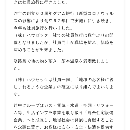
クは社員旅行に行きました。
昨年の創立６０周年グアム旅行（新型コロナウィル
スの影響により創立６２年目で実施）に引き続き、
今年も社員旅行を行いました。
（株）ハウゼック一社での社員旅行は数年ぶりの開
催となりましたが、社員同士が職場を離れ、親睦を
深めることが出来ました。
淡路島で地の物を頂き、須本温泉を満喫致しまし
た。
（株）ハウゼックは社員一同、「地域のお客様に親
しまれるような企業」の確立に取り組んでまいりま
す。
辻󠄀中グループはガス・電気・水道・空調・リフォー
ム等、生活インフラ事業を取り扱う「総合住宅設備
企業」へと成長し、地域社会の発展に貢献すること
を念頭に置き、お客様に安心・安全・快適を提供す